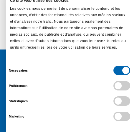
Village
Ce site web utilise des cookies.
Lécousse –
Les cookies nous permettent de personnaliser le contenu et les
d’entreprises
annonces, d'offrir des fonctionnalités relatives aux médias sociaux
et d'analyser notre trafic. Nous partageons également des
informations sur l'utilisation de notre site avec nos partenaires de
médias sociaux, de publicité et d'analyse, qui peuvent combiner
celles-ci avec d'autres informations que vous leur avez fournies ou
En savoir plus…
qu'ils ont recueillies lors de votre utilisation de leurs services.
Sélection
Nécessaires
du
consentement
Préférences
Une société du
Groupe Sofira
Statistiques
1 Rue Jacques Brel, 44819 SAINT HERBLAIN
02 40 85 00 00 –
Contactez-nous
Marketing