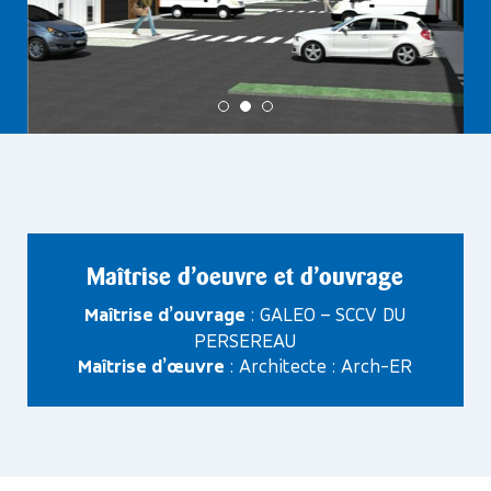
Maîtrise d’oeuvre et d’ouvrage
Maîtrise d’ouvrage
: GALEO – SCCV DU
PERSEREAU
Maîtrise d’œuvre
: Architecte : Arch-ER