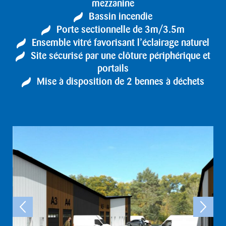
mezzanine
Bassin incendie
Porte sectionnelle de 3m/3.5m
Ensemble vitré favorisant l’éclairage naturel
Site sécurisé par une clôture périphérique et
portails
Mise à disposition de 2 bennes à déchets