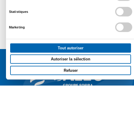
Statistiques
Marketing
Tout autoriser
Autoriser la sélection
Refuser
Une société du
Groupe Sofira
1 Rue Jacques Brel, 44819 SAINT HERBLAIN
02 40 85 00 00 –
Contactez-nous