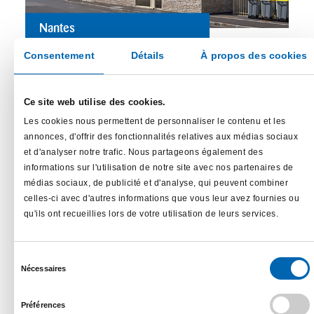
Nantes
Consentement
Détails
À propos des cookies
Résidence Allegro
16 appartements réalisés en 2021
Ce site web utilise des cookies.
du T1bis au T4
Les cookies nous permettent de personnaliser le contenu et les
annonces, d'offrir des fonctionnalités relatives aux médias sociaux
et d'analyser notre trafic. Nous partageons également des
informations sur l'utilisation de notre site avec nos partenaires de
En savoir plus...
médias sociaux, de publicité et d'analyse, qui peuvent combiner
celles-ci avec d'autres informations que vous leur avez fournies ou
qu'ils ont recueillies lors de votre utilisation de leurs services.
1
2
3
>
Sélection
Nécessaires
du
consentement
Préférences