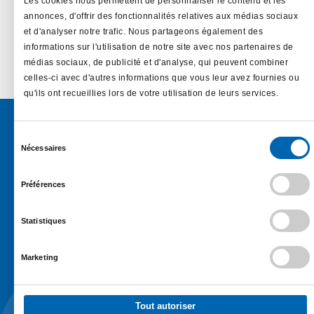
Les cookies nous permettent de personnaliser le contenu et les
annonces, d'offrir des fonctionnalités relatives aux médias sociaux
et d'analyser notre trafic. Nous partageons également des
En savoir plus…
informations sur l'utilisation de notre site avec nos partenaires de
médias sociaux, de publicité et d'analyse, qui peuvent combiner
celles-ci avec d'autres informations que vous leur avez fournies ou
qu'ils ont recueillies lors de votre utilisation de leurs services.
Sélection
Nécessaires
du
consentement
Préférences
Une société du
Groupe Sofira
Statistiques
1 Rue Jacques Brel, 44819 SAINT HERBLAIN
02 40 85 00 00 –
Contactez-nous
Marketing
Tout autoriser