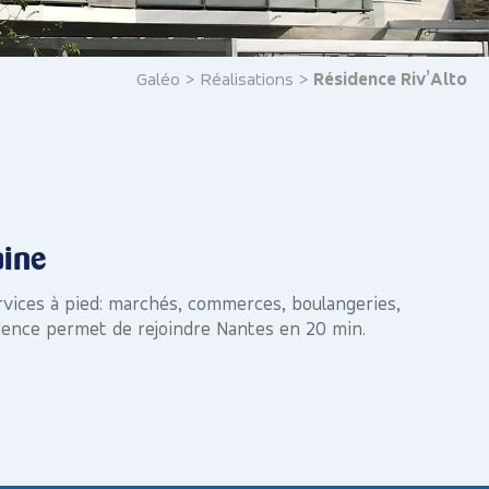
Galéo
>
Réalisations
>
Résidence Riv’Alto
aine
ervices à pied: marchés, commerces, boulangeries,
idence permet de rejoindre Nantes en 20 min.