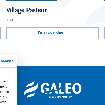
Village Pasteur
vide
En savoir plus…
 cookies
Ins
onces,
Nom
Pré
 notre
e notre
e, qui
 avez
E-
Sais