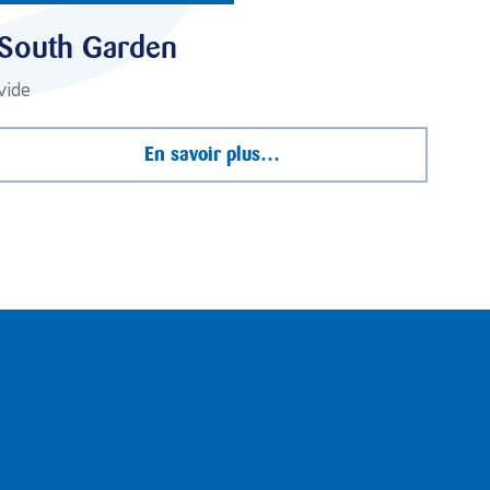
South Garden
vide
En savoir plus…
crivez vous à notre newsletter
nom
Nom
issez un e-mail
Confirmez l’e-mail