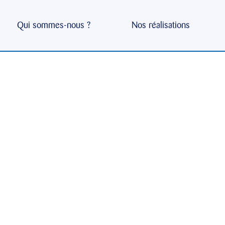
. Modifiez-le ou supprimez-le, puis commencez à écrire 
Qui sommes-nous ?
Nos réalisations