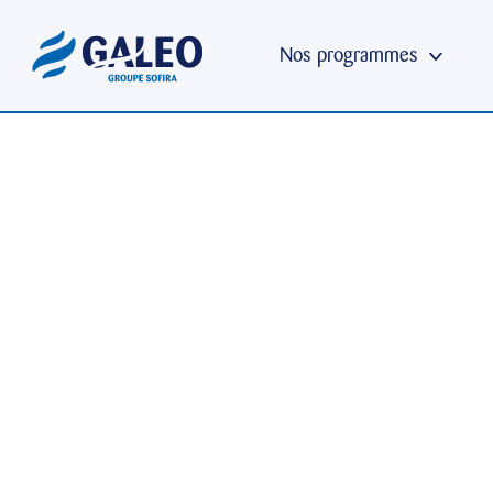
Bienvenue sur WordPress. Ceci est votre premier article
Nos programmes
Nos logements
Nos bureaux
Nos locaux d’activités